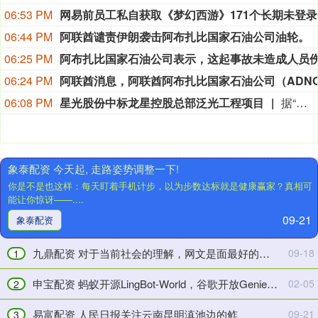
外
06:53 PM
网易
进
入
華
06:44 PM
阿联酋谴责伊朗袭击阿布扎比国家石油公司油轮。
一
鑫
06:25 PM
座
證
破
券
06:24 PM
庙，
乡
06:08 PM
星光股份中标龙星控股总部泛光工程项目
据“星光股份”公众号消息，近日，星光股份成功中标龙星控股总部泛光工程项目。
不
村
小
行
心
·
撞
看
象泰配资 今天起, 走路姿势调整一下!
倒
振
你是不是也这样：每天盯着手机计步，以为步数达标就是健康赢家？真相可
佛
兴
能让你惊讶——....
像，
丨
09-21
下
草
象泰配资
一
原
秒
添
九鼎配资 对于当前社会的理解，网文是面最好的镜子
09-18
1
露
绿
出
意
申宝配资 蚂蚁开源LingBot-World，谷歌开放Genie 3体验：世界模型“开放窗口”被打开
02-05
2
一
&#32;
块
牧
易富配资 人民日报关注云南昆明滇池边的鲊
09-21
3