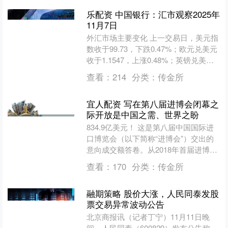
乐配资 中国银行：汇市观察2025年
11月7日
外汇市场主要变化 上一交易日，美元指
数收于99.73，下跌0.47%；欧元兑美元
收于1.1547，上涨0.48%；英镑兑美元
收于1.3137，上涨0.67%；美....
查看：
214
分类：
传金所
宜人配资 写在第八届进博会闭幕之
际开放是中国之需、世界之盼
834.9亿美元！ 这是第八届中国国际进
口博览会（以下简称“进博会”）交出的
意向成交额答卷。从2018年首届进博会
上的578.3亿美元，再到本届的834.9亿
查看：
170
分类：
传金所
美....
融期策略 股价大涨，人民同泰发股
票交易异常波动公告
北京商报讯（记者丁宁）11月11日晚
间，人民同泰（600829）发布公告称，