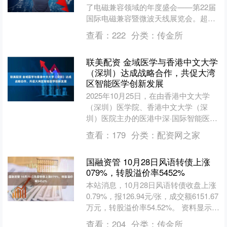
了电磁兼容领域的年度盛会——第22届
国际电磁兼容暨微波天线展览会。超
600家来自中、美、德、日等十余国的
查看：
222
分类：
传金所
创新前沿与领先科....
联美配资 金域医学与香港中文大学
（深圳）达成战略合作，共促大湾
区智能医学创新发展
2025年10月25日，在由香港中文大学
（深圳）医学院、香港中文大学（深
圳）医院主办的医港中深·国际智能医学
创新大会上，金域医学（603882）与香
查看：
179
分类：
配资网之家
港中文大学（....
国融资管 10月28日风语转债上涨
079%，转股溢价率5452%
本站消息，10月28日风语转债收盘上涨
0.79%，报126.94元/张，成交额6151.67
万元，转股溢价率54.52%。 资料显示，
风语转债信用级别为“AA-....
查看：
204
分类：
传金所