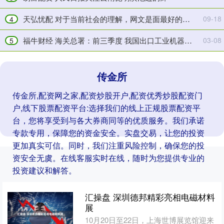
白
民
色
保
天弘忧配 对于当前社会的理解，网文是面最好的镜子
09-18
4
骨
丰
福牛财经 海关总署：前三季度 我国出口工业机器人增长549%
03-08
头
收
5
传金所
传金所,配资网之家,配资炒股开户,配资优秀炒股配资门
户,线下股票配资平台:选择我们的线上正规股票配资平
台，您将享受到与各大券商同等的优质服务。我们承诺
专款专用，保障您的资金安全。实盘交易，让您的投资
更加真实可信。同时，我们注重风险控制，确保您的投
资安全无虞。在线客服实时在线，随时为您提供专业的
投资建议和解答。
汇操盘 深圳德邦精彩亮相电磁材料
展
10月20日至22日，上海世博展览馆迎来