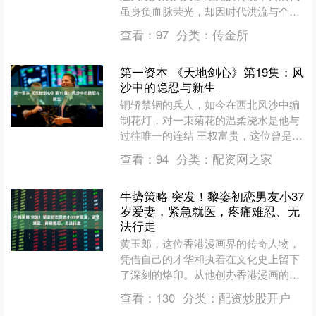
虽身负血脉荣光，却因时代洪流与个体
抉择走出了截然不同的修行之路。天角
查看：
97
分类：
传金所
蚁（小天角蚁）最终突破先....
第一资本 《天地剑心》第19集：风
沙中的隐忍与新生
铜轿禁锢的兵人，如今在西北风沙中编
制花灯，对一束菊花的温柔浇水是他与
过往唯一的连结 王权富贵，这位曾是一
气盟最强兵人的男子，如今静静留在西
查看：
94
分类：
配资网之家
西域的风沙镇。他依靠编....
牛势策略 突发！黎姿初恋男友小37
岁爱妻，紧急就医，疼痛难忍、无
法行走
黄玉郎，这位香港漫画界的传奇人物，
凭借自己的才华和执着在文化史上留下
了深刻的烙印。从他创办香港漫画的黄
金时代起，黄玉郎一直在这片充满竞争
查看：
130
分类：
配资炒股开户
的市场中稳步前行。尽管起....