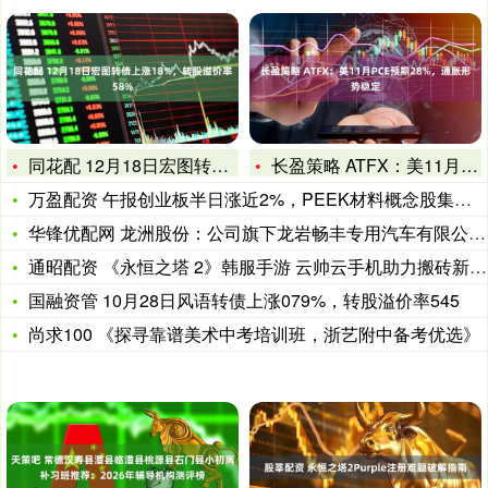
同花配 12月18日宏图转债上涨18%，转股溢价率58%
长盈策略 ATFX：美11月PCE预期28%，通胀形势稳定
万盈配资 午报创业板半日涨近2%，PEEK材料概念股集体走强
华锋优配网 龙洲股份：公司旗下龙岩畅丰专用汽车有限公司生产的
通昭配资 《永恒之塔 2》韩服手游 云帅云手机助力搬砖新契机
国融资管 10月28日风语转债上涨079%，转股溢价率545
尚求100 《探寻靠谱美术中考培训班，浙艺附中备考优选》