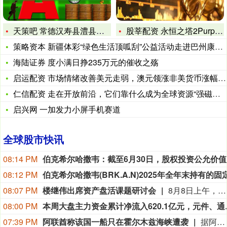
天策吧 常德汉寿县澧县临澧县桃源县石门县小初高补习班推荐：2
股莘配资 永恒之塔2Purple注册难题破解指南
策略资本 新疆体彩“绿色生活顶呱刮”公益活动走进巴州康乐社区
海陆证券 度小满日挣235万元的催收之殇
启运配资 市场情绪改善美元走弱，澳元领涨非美货币涨幅达201
仁信配资 走在开放前沿，它们靠什么成为全球资源“强磁场”？
鼎
合
启兴网 一加发力小屏手机赛道
网
山
全球股市快讯
西
男
08:14 PM
伯克希尔
子
追
08:12 PM
赶
08:07 PM
楼继伟出席资产盘活课题研讨会
8月8日上午，全球财富管理论坛在京召开“地方国有存量资产盘活进展、难点与策略”课题研讨会，楼继伟出席会议并做总结发言。楼继伟在发言中表示，盘活国有资产既是近期的当务之急，也是一项长期性的战略任务。当前我国GDP平减指数阶段性承压走低，财政维持紧平衡格局的压力持续攀升；我国税收结构以间接税为主体，税收收入增速显著弱于名义GDP增速，财政内生增收动能受限。叠加土地财政收入大幅收缩，地方隐性债务化解、长期限国债常态化发行带来的利息支出刚性上涨，收支两端压力持续凸显。综合多重现实约束来看，国有存量资产盘活并非短期应急手段，而是一项需要常态化、长效化推进的重点工作。（全球财富管理论坛）
野
08:00 PM
兔
本周大盘主力资金累计净流入
意
07:39 PM
阿联酋称该国一船只在霍尔木兹海峡遭袭
据阿联酋通讯社8月8日报道，阿布扎比国家石油公司证实，该公司一艘船只当天凌晨在通过霍尔木兹海峡时遭导弹袭击。阿布扎比国家石油公司说，袭击未造成人员受伤，目前局面可控。该公司并未提供遭袭船只具体类型、导弹来源以及船只受损情况等更多细节。（新华社）