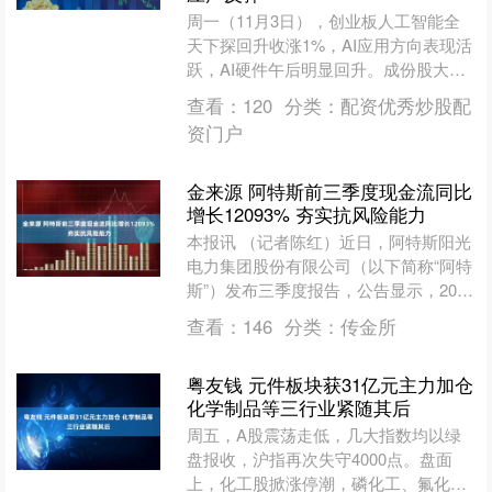
周一（11月3日），创业板人工智能全
天下探回升收涨1%，AI应用方向表现活
跃，AI硬件午后明显回升。成份股大面
积收涨。其中，金信诺领涨超5%，恒信
查看：
120
分类：
配资优秀炒股配
东方、中文在线....
资门户
金来源 阿特斯前三季度现金流同比
增长12093% 夯实抗风险能力
本报讯 （记者陈红）近日，阿特斯阳光
电力集团股份有限公司（以下简称“阿特
斯”）发布三季度报告，公告显示，2025
年前三季度，阿特斯实现营业收入
查看：
146
分类：
传金所
312.70亿元，....
粤友钱 元件板块获31亿元主力加仓
化学制品等三行业紧随其后
周五，A股震荡走低，几大指数均以绿
盘报收，沪指再次失守4000点。盘面
上，化工股掀涨停潮，磷化工、氟化工