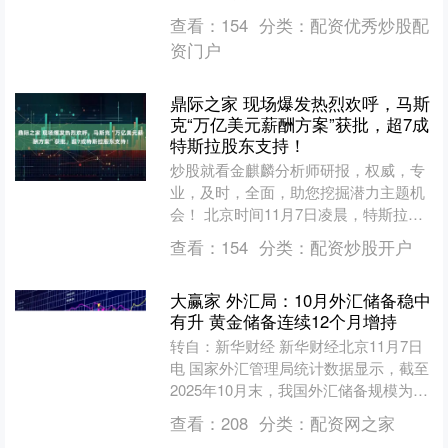
方向领涨;AI软硬件方向领跌，金融科
查看：
154
分类：
配资优秀炒股配
技、服务器、Deep....
资门户
鼎际之家 现场爆发热烈欢呼，马斯
克“万亿美元薪酬方案”获批，超7成
特斯拉股东支持！
炒股就看金麒麟分析师研报，权威，专
业，及时，全面，助您挖掘潜力主题机
会！ 北京时间11月7日凌晨，特斯拉
2025年年度股东大会上，特斯拉股东批
查看：
154
分类：
配资炒股开户
准马斯克的1万亿美....
大赢家 外汇局：10月外汇储备稳中
有升 黄金储备连续12个月增持
转自：新华财经 新华财经北京11月7日
电 国家外汇管理局统计数据显示，截至
2025年10月末，我国外汇储备规模为
33433亿美元，较9月末上升47亿美元，
查看：
208
分类：
配资网之家
升幅为....