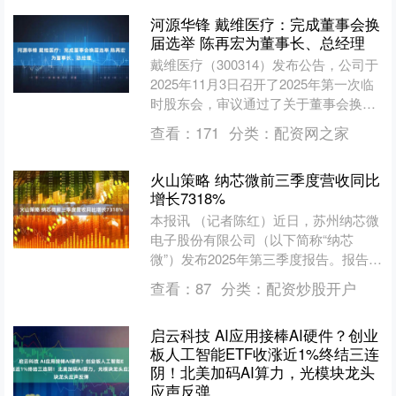
河源华锋 戴维医疗：完成董事会换
届选举 陈再宏为董事长、总经理
戴维医疗（300314）发布公告，公司于
2025年11月3日召开了2025年第一次临
时股东会，审议通过了关于董事会换届
选举的相关议案，选举产生了公司第六
查看：
171
分类：
配资网之家
届董事会....
火山策略 纳芯微前三季度营收同比
增长7318%
本报讯 （记者陈红）近日，苏州纳芯微
电子股份有限公司（以下简称“纳芯
微”）发布2025年第三季度报告。报告显
示，公司前三季度实现营业收入约23.66
查看：
87
分类：
配资炒股开户
亿元，同比增....
启云科技 AI应用接棒AI硬件？创业
板人工智能ETF收涨近1%终结三连
阴！北美加码AI算力，光模块龙头
应声反弹