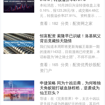
本站消息，10月28日兴业转债收盘上涨
0.16%，报123.26元/张，成交额4.48亿
元，转股溢价率27.91%。 资料显示，兴
业转债信用级别为“AAA”，债....
查看：
182
分类：
配资网之家
恒富配资 索隆早已识破！洛基弑父
背后竟藏惊天隐情
我们知道本周即将更新海贼王最新一期
的漫画1143话，目前漫画已经更新，本
话标题为“神之骑士团”，不得不说神之
骑士团很狂，知道路飞这个四皇在艾尔
查看：
165
分类：
配资优秀炒股配
巴夫，还敢这么嚣张....
资门户
申捷策略 同为十凶后裔，为何唯独
天角蚁能打破血脉桎梏，逆袭成为
仙王巨头？
导读：在《完美世界》中，太古十凶以
逆天战力成为跨越纪元的传说，其后代