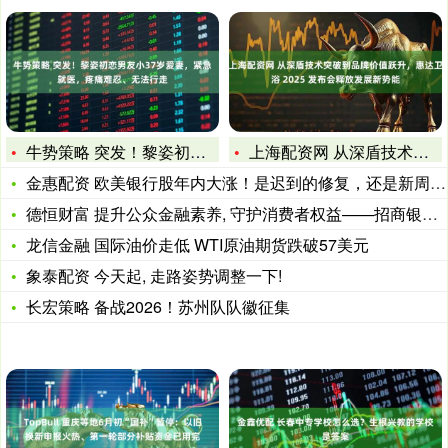
牛势策略 突发！黎姿初恋男友小37岁爱妻，紧急就医，疼痛难忍
上海配资网 从深盾技术突破到品牌价值跃升，惠达卫浴 2025
金惠配资 欧美银行股年内大涨！是迟到的修复，还是新周期开端？
德恒财富 提升公众金融素养, 守护消费者权益——招商银行潍坊
龙信金融 国际油价走低 WTI原油期货跌破57美元
象泰配资 今天起, 走路姿势调整一下!
长宏策略 备战2026！苏州队队徽征集