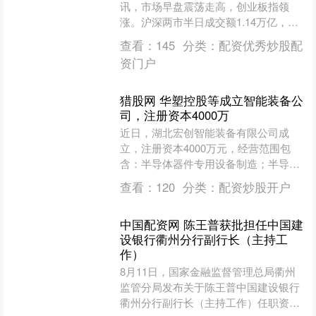
讯，市场早盘震荡走高，创业板指领
涨。沪深两市半日成交额1.14万亿，较
上个交易日放量585亿。盘面上热点良
查看：
145
分类：
配资优秀炒股配
性轮动，个股涨多....
资门户
猎股网 华塑控股等成立智能装备公
司，注册资本4000万
近日，湖北宏创智能装备有限公司成
立，注册资本4000万元，经营范围包
含：半导体器件专用设备制造；半导体
器件专用设备销售；刀具制造等。企查
查看：
120
分类：
配资炒股开户
查股权穿透显示，该公司由....
中国配资网 陈王普获批担任中国建
设银行衢州分行副行长（主持工
作）
8月11日，国家金融监督管理总局衢州
监管分局发布关于陈王普中国建设银行
衢州分行副行长（主持工作）任职资格