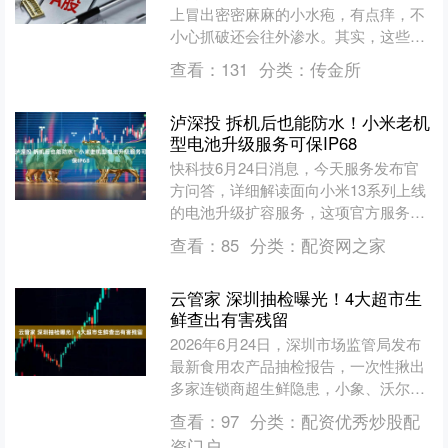
上冒出密密麻麻的小水疱，有点痒，不
小心抓破还会往外渗水。其实，这些小
水疱大多是汗。 这种病症，换季时容易
查看：
131
分类：
传金所
发作，皮肤科门诊在夏天....
泸深投 拆机后也能防水！小米老机
型电池升级服务可保IP68
快科技6月24日消息，今天服务发布官
方问答，详细解读面向小米13系列上线
的电池升级扩容服务，这项官方服务和
普通同规格电池换新存在明显区别。 普
查看：
85
分类：
配资网之家
通换新仅恢复原厂续....
云管家 深圳抽检曝光！4大超市生
鲜查出有害残留
2026年6月24日，深圳市场监管局发布
最新食用农产品抽检报告，一次性揪出
多家连锁商超生鲜隐患，小象、沃尔
玛、永辉、朴朴全都上榜，不少日常
查看：
97
分类：
配资优秀炒股配
菜、水产检出农残、违禁....
资门户