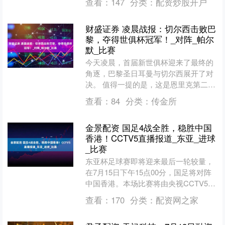
查看：
147
分类：
配资炒股开户
国队则将在冠军之争中展开....
财盛证券 凌晨战报：切尔西击败巴
黎，夺得世俱杯冠军！_对阵_帕尔
默_比赛
今天凌晨，首届新世俱杯迎来了最终的
角逐，巴黎圣日耳曼与切尔西展开了对
决。 值得一提的是，这是恩里克第二次
作为主帅带领球队进入世俱杯决赛！上
查看：
84
分类：
传金所
一次是在2015年执教....
金景配资 国足4战全胜，稳胜中国
香港！CCTV5直播报道_东亚_进球
_比赛
东亚杯足球赛即将迎来最后一轮较量，
在7月15日下午15点00分，国足将对阵
中国香港。本场比赛将由央视CCTV5频
道进行现场直播报道。 在前两轮比赛
查看：
170
分类：
配资网之家
中，国足先后以....