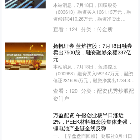
本站消息，7月18日，国联股份
（603613）融资买入1661.13万元，融
资偿还3410.26万元，融资净卖出
1749.13万元，融资余额8.27亿元。 融
查看：
124
分类：
传金所
券....
扬帆证券 蓝焰控股：7月18日融券
卖出7500股，融资融券余额237亿
元
本站消息，7月18日，蓝焰控股
（000968）融资买入582.47万元，融资
偿还2316.85万元，融资净卖出1734.39
万元，融资余额2.36亿元。 融券方....
查看：
120
分类：
配资优秀炒股配
资门户
万盈配资 午报创业板半日涨近
2%，PEEK材料概念股集体走强，
锂电池产业链全线反弹
一、【早盘盘面回顾】 财联社8月11日