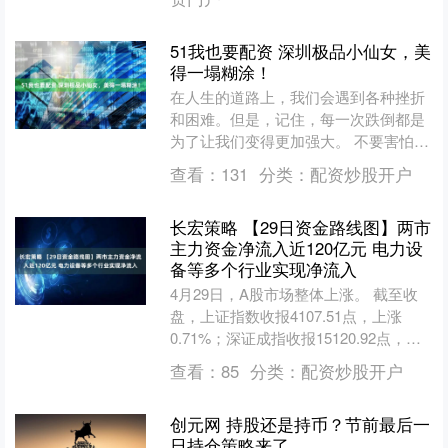
51我也要配资 深圳极品小仙女，美
得一塌糊涂！
在人生的道路上，我们会遇到各种挫折
和困难。但是，记住，每一次跌倒都是
为了让我们变得更加强大。 不要害怕失
败，因为失败是成功的垫脚石。每当你
查看：
131
分类：
配资炒股开户
失败一次，你就能为成功....
长宏策略 【29日资金路线图】两市
主力资金净流入近120亿元 电力设
备等多个行业实现净流入
4月29日，A股市场整体上涨。 截至收
盘，上证指数收报4107.51点，上涨
0.71%；深证成指收报15120.92点，上
涨1.96%；创业板指收报3687.1....
查看：
85
分类：
配资炒股开户
创元网 持股还是持币？节前最后一
日持仓策略来了