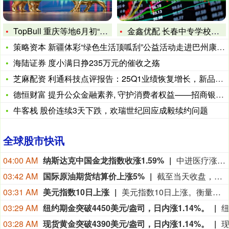
TopBull 重庆等地6月初“国补”暂停：以旧换新申报火热
金鑫优配 长春中专学校怎么选？生根兴教的学校是答案
策略资本 新疆体彩“绿色生活顶呱刮”公益活动走进巴州康乐社区
海陆证券 度小满日挣235万元的催收之殇
芝麻配资 利通科技点评报告：25Q1业绩恢复增长，新品布局多
德恒财富 提升公众金融素养, 守护消费者权益——招商银行潍坊
鼎
合
牛客栈 股价连续3天下跌，欢瑞世纪回应成毅续约问题
网
山
全球股市快讯
西
男
04:00 AM
纳斯达克中国金龙指数收涨1.59%
中进医疗涨36.74%，中比能源涨17.00%，陆金所控股涨11.33%，BOSS直聘涨5.92%，中汽系统涨5.59%。
子
追
03:42 AM
国际原油期货结算价上涨5%
截至当天收盘，纽约商品交易所9月交货的轻质原油期货价格上涨3.95美元，收于每桶82.13美元，涨幅为5.05%；10月交货的伦敦布伦特原油期货价格上涨4.17美元，收于每桶87.72美元，涨幅为4.99%。
赶
03:31 AM
美元指数10日上涨
美元指数10日上涨。衡量美元对六种主要货币的美元指数当天上涨0.27%，在汇市尾市收于99.809。截至纽约汇市尾市，1欧元兑换1.1542美元，低于前一交易日的1.1564美元；1英镑兑换1.3509美元，高于前一交易日的1.3499美元。1美元兑换159.24日元，高于前一交易日的157.55日元；1美元兑换0.8101瑞士法郎，高于前一交易日的0.8076瑞士法郎；1美元兑换1.3942加元，高于前一交易日的1.3937加元；1美元兑换9.5016瑞典克朗，高于前一交易日的9.4701瑞典克朗。
野
03:29 AM
兔
纽约期金突破4450美元/盎司，日内涨1.14%。
意
03:28 AM
现货黄金突破4390美元/盎司，日内涨1.14%。