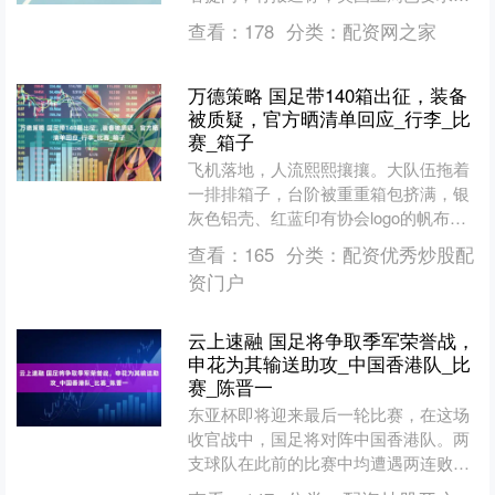
家芯片设备公司停止向中国第二大芯片
查看：
178
分类：
配资网之家
制造商华虹半导体发....
万德策略 国足带140箱出征，装备
被质疑，官方晒清单回应_行李_比
赛_箱子
飞机落地，人流熙熙攘攘。大队伍拖着
一排排箱子，台阶被重重箱包挤满，银
灰色铝壳、红蓝印有协会logo的帆布
包、几只醒目的大医疗箱停在滚轮斜坡
查看：
165
分类：
配资优秀炒股配
上，队员分批围着，转身....
资门户
云上速融 国足将争取季军荣誉战，
申花为其输送助攻_中国香港队_比
赛_陈晋一
东亚杯即将迎来最后一轮比赛，在这场
收官战中，国足将对阵中国香港队。两
支球队在此前的比赛中均遭遇两连败，
已经无缘争夺前两名的资格。日本和韩