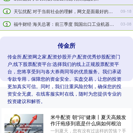
白
民
色
保
天弘忧配 对于当前社会的理解，网文是面最好的镜子
09-18
4
骨
丰
福牛财经 海关总署：前三季度 我国出口工业机器人增长549%
03-08
头
收
5
传金所
传金所,配资网之家,配资炒股开户,配资优秀炒股配资门
户,线下股票配资平台:选择我们的线上正规股票配资平
台，您将享受到与各大券商同等的优质服务。我们承诺
专款专用，保障您的资金安全。实盘交易，让您的投资
更加真实可信。同时，我们注重风险控制，确保您的投
资安全无虞。在线客服实时在线，随时为您提供专业的
投资建议和解答。
米牛配资 朝“问”健康丨夏天高频发
作汗疱疹到底是什么病如何根治
一到夏天，您有没有过这样的苦恼？手