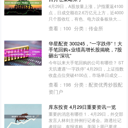
4月29日，A股放量上涨，沪指重返4100
点，日成交额在2.6万亿元上方，近4000
只个股收红，有色、电力设备板块大
涨。 受访人士表示，本轮市场走强，反
查看：
100
分类：
传金所
映出资金....
华星配资 300245，“一字跌停”！大
手笔回购+业绩高增长股揭晓，7股
砸出“深坑”
今年以来大手笔回购的公司有哪些？ ST
天玑遭遇“一字跌停” 4月29日，上证指数
收盘点位突破4100点，市场单日成交额
达到2.61万亿元。光模块龙头中际旭创
查看：
198
分类：
配资优秀炒股配
成交....
资门户
库东投资 4月29日重要资讯一览
重要的消息有哪些 1．4月29日，外交部
发言人林剑主持例行记者会。路透社记
者提问，有报道称，美国上周已要求多