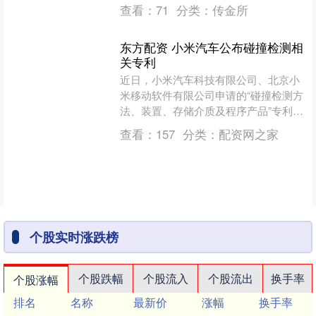
的批复，核准陈王普中国建设银行衢州
查看：
71
分类：
传金所
分行副行长（主持工作）....
东方配资 小米汽车公布碰撞检测相
关专利
近日，小米汽车科技有限公司、北京小
米移动软件有限公司申请的“碰撞检测方
法、装置、存储介质及程序产品”专利公
布。企查查专利摘要显示，该方法包
查看：
157
分类：
配资网之家
括：在确定终端处于交通....
个股实时涨跌榜
个股跌幅
个股流入
个股流出
换手率
个股涨幅
排名
名称
最新价
涨幅
换手率