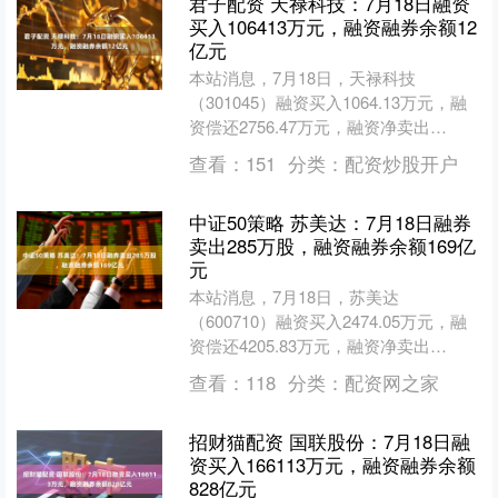
君子配资 天禄科技：7月18日融资
买入106413万元，融资融券余额12
亿元
本站消息，7月18日，天禄科技
（301045）融资买入1064.13万元，融
资偿还2756.47万元，融资净卖出
1692.34万元，融资余额1.2亿元，近20
查看：
151
分类：
配资炒股开户
个....
中证50策略 苏美达：7月18日融券
卖出285万股，融资融券余额169亿
元
本站消息，7月18日，苏美达
（600710）融资买入2474.05万元，融
资偿还4205.83万元，融资净卖出
1731.78万元，融资余额1.68亿元。 融
查看：
118
分类：
配资网之家
券方....
招财猫配资 国联股份：7月18日融
资买入166113万元，融资融券余额
828亿元