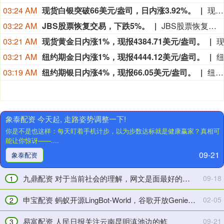
外
03:24 AM
现货白银突破66美元/盎司，日内涨3.92%。
现货白银突破66美元/盎司，日内涨3.92%。
进
入
華
03:22 AM
JBS股票恢复交易，下跌5%。
JBS股票恢复交易，下跌5%。
一
鑫
03:21 AM
现货黄金日内涨1%，现报4384.71美元/盎司。
座
證
破
券
03:21 AM
纽约期金日内涨1%，现报4444.12美元/盎司。
庙，
乡
03:19 AM
纽约期银日内涨4%，现报66.05美元/盎司。
纽约期银日内涨4%，现报66.05美元/盎司。
不
村
小
行
心
·
撞
看
象泰配资 今天起, 走路姿势调整一下!
倒
振
你是不是也这样：每天盯着手机计步，以为步数达标就是健康赢家？真相可
佛
兴
能让你惊讶——....
像，
丨
09-21
下
草
象泰配资
一
原
秒
添
九鼎配资 对于当前社会的理解，网文是面最好的镜子
09-18
1
露
绿
出
意
申宝配资 蚂蚁开源LingBot-World，谷歌开放Genie 3体验：世界模型“开放窗口”被打开
02-05
2
一
&#32;
块
牧
易富配资 人民日报关注云南昆明滇池边的鲊
09-21
3